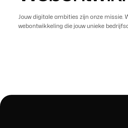
Jouw digitale ambities zijn onze missie.
webontwikkeling die jouw unieke bedrijfs
Kantoor
Haarlem
Kruisweg 51
2011LA, Haarlem