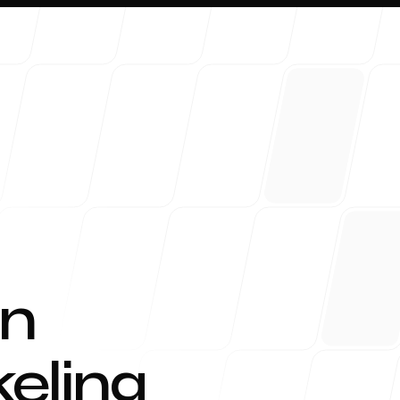
Over
an
eling
Contac