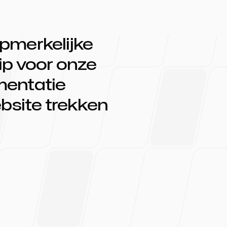
pmerkelijke
ip voor onze
mentatie
ebsite trekken