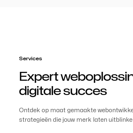
Services
Expert weboplossi
-
digitale succes
Ontdek op maat gemaakte webontwikkelin
strategieën die jouw merk laten uitblinken