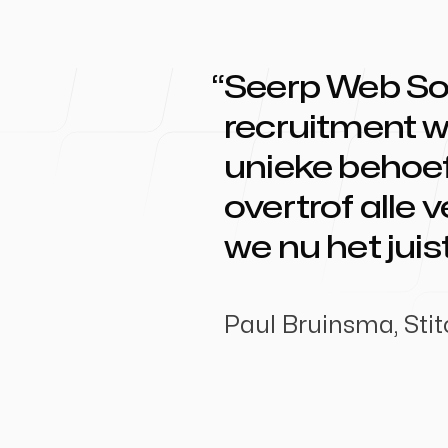
Seerp Web Sol
recruitment w
unieke behoef
overtrof alle
we nu het juis
Paul Bruinsma
,
Sti