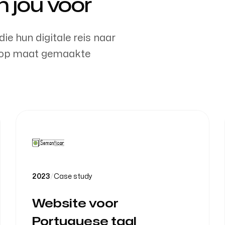
n jou voor
ie hun digitale reis naar
e op maat gemaakte
2023
/
Case study
Website voor
Portuguese taal